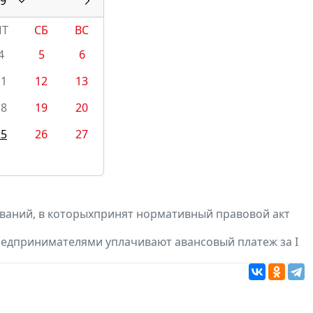
9
ПТ
СБ
ВС
4
5
6
11
12
13
18
19
20
25
26
27
ваний, в которыхпринят нормативный правовой акт
редпринимателями уплачивают авансовый платеж за I