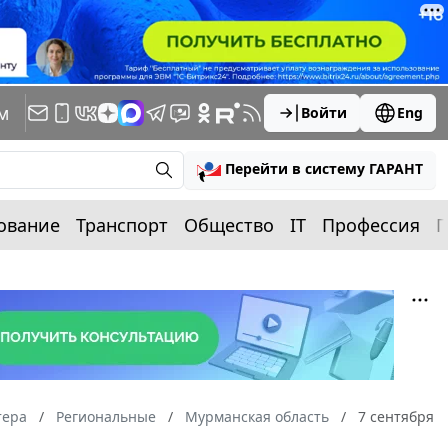
м
Войти
Eng
Перейти в систему ГАРАНТ
ование
Транспорт
Общество
IT
Профессия
П
тера
Региональные
Мурманская область
7 сентября