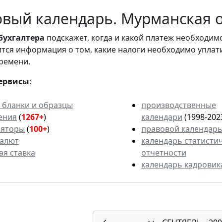
вый календарь. Мурманская об
бухгалтера
подскажет, когда и какой платеж необходи
вится информация о том, какие налоги необходимо уплат
ремени.
ервисы
:
 бланки и образцы
производственные
ения
(
1267+
)
календари
(1998-202
ляторы
(
100+
)
правовой календар
валют
календарь статисти
ая ставка
отчетности
календарь кадровик