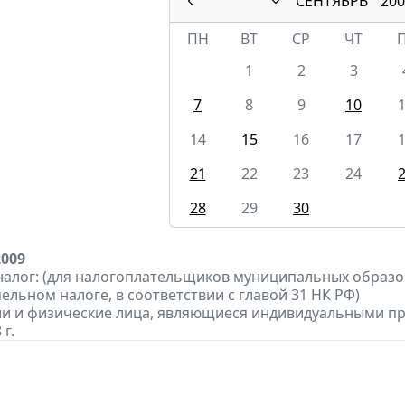
СЕНТЯБРЬ
200
ПН
ВТ
СР
ЧТ
1
2
3
7
8
9
10
14
15
16
17
21
22
23
24
28
29
30
2009
алог: (для налогоплательщиков муниципальных образо
мельном налоге, в соответствии с главой 31 НК РФ)
ии и физические лица, являющиеся индивидуальными п
 г.