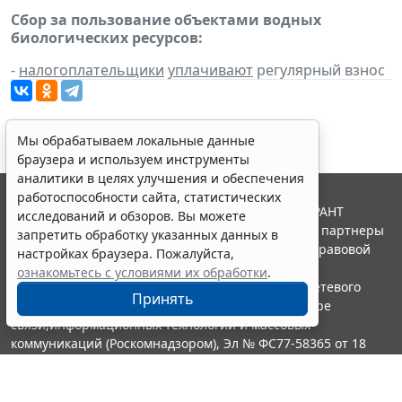
Сбор за пользование объектами водных
биологических ресурсов:
-
налогоплательщики
уплачивают
регулярный взнос
Мы обрабатываем локальные данные
браузера и используем инструменты
аналитики в целях улучшения и обеспечения
работоспособности сайта, статистических
© ООО "НПП "ГАРАНТ-СЕРВИС", 2026. Система ГАРАНТ
исследований и обзоров. Вы можете
выпускается с 1990 года. Компания "Гарант" и ее партнеры
запретить обработку указанных данных в
являются участниками Российской ассоциации правовой
настройках браузера. Пожалуйста,
информации ГАРАНТ.
ознакомьтесь с условиями их обработки
.
Портал ГАРАНТ.РУ зарегистрирован в качестве сетевого
Принять
издания Федеральной службой по надзору в сфере
связи,информационных технологий и массовых
коммуникаций (Роскомнадзором), Эл № ФС77-58365 от 18
июня 2014 года.
16+