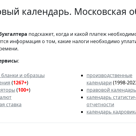
вый календарь. Московская о
бухгалтера
подскажет, когда и какой платеж необходи
вится информация о том, какие налоги необходимо уплат
ремени.
ервисы
:
 бланки и образцы
производственные
ения
(
1267+
)
календари
(1998-202
ляторы
(
100+
)
правовой календар
валют
календарь статисти
ая ставка
отчетности
календарь кадровик