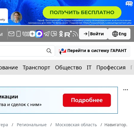
м
Войти
Eng
Перейти в систему ГАРАНТ
ование
Транспорт
Общество
IT
Профессия
П
тера
Региональные
Московская область
Навигатор.