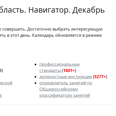
бласть. Навигатор. Декабрь
мо совершить. Достаточно выбрать интересующую
ить в этот день. Календарь обновляется в режиме
профессиональные
3)
стандарты
(
1601+
)
ь
должностные инструкции
(
5277+
)
ческой
определитель занятий по
Общероссийскому
а
классификатору занятий