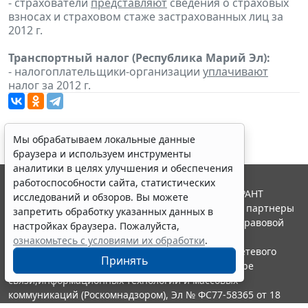
- страхователи
представляют
сведения о страховых
взносах и страховом стаже застрахованных лиц за
2012 г.
Транспортный налог (Республика Марий Эл):
- налогоплательщики-организации
уплачивают
налог за 2012 г.
Мы обрабатываем локальные данные
браузера и используем инструменты
аналитики в целях улучшения и обеспечения
работоспособности сайта, статистических
© ООО "НПП "ГАРАНТ-СЕРВИС", 2026. Система ГАРАНТ
исследований и обзоров. Вы можете
выпускается с 1990 года. Компания "Гарант" и ее партнеры
запретить обработку указанных данных в
являются участниками Российской ассоциации правовой
настройках браузера. Пожалуйста,
информации ГАРАНТ.
ознакомьтесь с условиями их обработки
.
Портал ГАРАНТ.РУ зарегистрирован в качестве сетевого
Принять
издания Федеральной службой по надзору в сфере
связи,информационных технологий и массовых
коммуникаций (Роскомнадзором), Эл № ФС77-58365 от 18