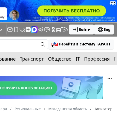
м
Войти
Eng
Перейти в систему ГАРАНТ
ование
Транспорт
Общество
IT
Профессия
П
тера
Региональные
Магаданская область
Навигатор.