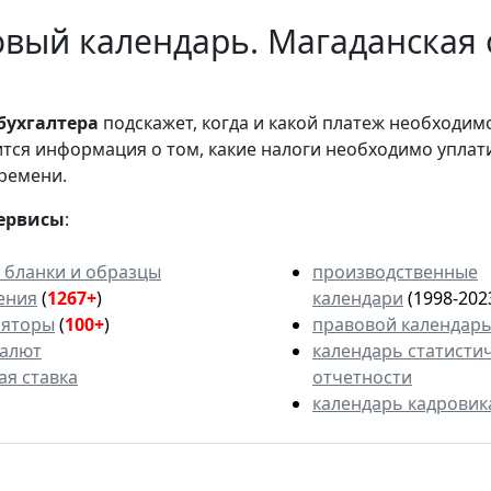
вый календарь. Магаданская 
бухгалтера
подскажет, когда и какой платеж необходи
вится информация о том, какие налоги необходимо уплат
ремени.
ервисы
:
 бланки и образцы
производственные
ения
(
1267+
)
календари
(1998-202
ляторы
(
100+
)
правовой календар
валют
календарь статисти
ая ставка
отчетности
календарь кадровик