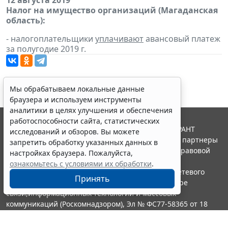
12 августа 2019
Налог на имущество организаций (Магаданская
область):
- налогоплательщики
уплачивают
авансовый платеж
за полугодие 2019 г.
Мы обрабатываем локальные данные
браузера и используем инструменты
аналитики в целях улучшения и обеспечения
работоспособности сайта, статистических
© ООО "НПП "ГАРАНТ-СЕРВИС", 2026. Система ГАРАНТ
исследований и обзоров. Вы можете
выпускается с 1990 года. Компания "Гарант" и ее партнеры
запретить обработку указанных данных в
являются участниками Российской ассоциации правовой
настройках браузера. Пожалуйста,
информации ГАРАНТ.
ознакомьтесь с условиями их обработки
.
Портал ГАРАНТ.РУ зарегистрирован в качестве сетевого
Принять
издания Федеральной службой по надзору в сфере
связи,информационных технологий и массовых
коммуникаций (Роскомнадзором), Эл № ФС77-58365 от 18
июня 2014 года.