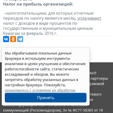
Налог на прибыль организаций:
- налогоплательщики, для которых отчетным
периодом по налогу является месяц,
уплачивают
налог с доходов в виде процентов по
государственным и муниципальным ценным
бумагам за февраль 2016 г.
Мы обрабатываем локальные данные
браузера и используем инструменты
аналитики в целях улучшения и обеспечения
работоспособности сайта, статистических
© ООО "НПП "ГАРАНТ-СЕРВИС", 2026. Система ГАРАНТ
исследований и обзоров. Вы можете
выпускается с 1990 года. Компания "Гарант" и ее партнеры
запретить обработку указанных данных в
являются участниками Российской ассоциации правовой
настройках браузера. Пожалуйста,
информации ГАРАНТ.
ознакомьтесь с условиями их обработки
.
Портал ГАРАНТ.РУ зарегистрирован в качестве сетевого
Принять
издания Федеральной службой по надзору в сфере
связи,информационных технологий и массовых
коммуникаций (Роскомнадзором), Эл № ФС77-58365 от 18