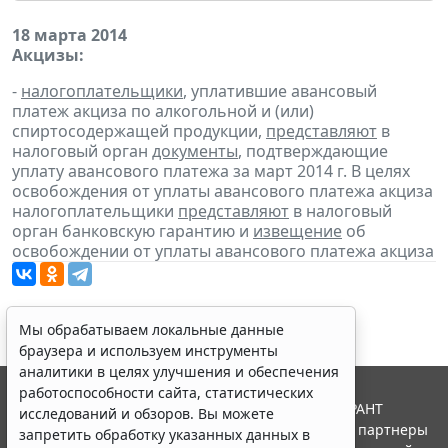
18 марта 2014
Акцизы:
-
налогоплательщики
, уплатившие авансовый
платеж акциза по алкогольной и (или)
спиртосодержащей продукции,
представляют
в
налоговый орган
документы
, подтверждающие
уплату авансового платежа за март 2014 г. В целях
освобождения от уплаты авансового платежа акциза
налогоплательщики
представляют
в налоговый
орган банковскую гарантию и
извещение
об
освобождении от уплаты авансового платежа акциза
Мы обрабатываем локальные данные
браузера и используем инструменты
аналитики в целях улучшения и обеспечения
работоспособности сайта, статистических
© ООО "НПП "ГАРАНТ-СЕРВИС", 2026. Система ГАРАНТ
исследований и обзоров. Вы можете
выпускается с 1990 года. Компания "Гарант" и ее партнеры
запретить обработку указанных данных в