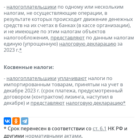
-
налогоплательщики
по одному или нескольким
налогам, не осуществляющие операции, в
результате которых происходит движение денежных
средств на их счетах в банках (в кассе организации),
и не имеющие по этим налогам объектов
налогообложения,
представляют
по данным налогам
единую (упрощенную)
налоговую декларацию
за
2023 г.
*
Косвенные налоги:
-
налогоплательщики
уплачивают
налоги по
импортированным товарам, принятым на учет в
декабре 2023 г. (срок платежа, предусмотренный
договором (контрактом) лизинга, наступил в
декабре) и
представляют
налоговую декларацию
*
* Срок перенесен в соответствии со
ст. 6.1
НК РФ и
другими
нормативными актами
.