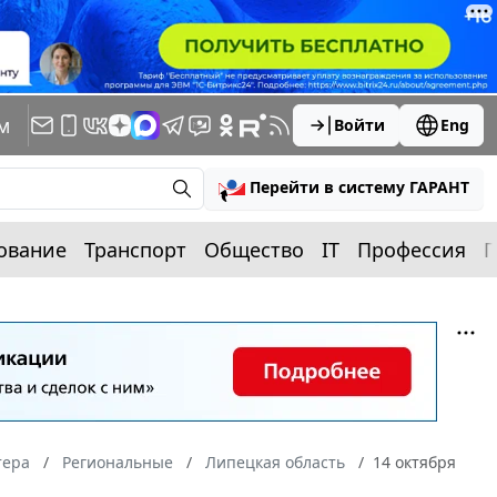
м
Войти
Eng
Перейти в систему ГАРАНТ
ование
Транспорт
Общество
IT
Профессия
П
тера
Региональные
Липецкая область
14 октября