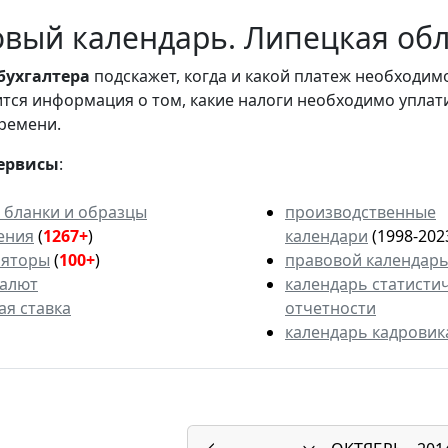
вый календарь. Липецкая обла
бухгалтера
подскажет, когда и какой платеж необходи
вится информация о том, какие налоги необходимо уплат
ремени.
ервисы
:
 бланки и образцы
производственные
ения
(
1267+
)
календари
(1998-202
ляторы
(
100+
)
правовой календар
валют
календарь статисти
ая ставка
отчетности
календарь кадровик