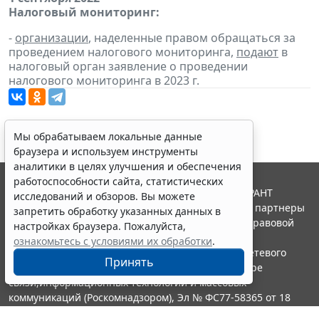
Налоговый мониторинг:
-
организации
, наделенные правом обращаться за
проведением налогового мониторинга,
подают
в
налоговый орган заявление о проведении
налогового мониторинга в 2023 г.
Мы обрабатываем локальные данные
браузера и используем инструменты
аналитики в целях улучшения и обеспечения
работоспособности сайта, статистических
© ООО "НПП "ГАРАНТ-СЕРВИС", 2026. Система ГАРАНТ
исследований и обзоров. Вы можете
выпускается с 1990 года. Компания "Гарант" и ее партнеры
запретить обработку указанных данных в
являются участниками Российской ассоциации правовой
настройках браузера. Пожалуйста,
информации ГАРАНТ.
ознакомьтесь с условиями их обработки
.
Портал ГАРАНТ.РУ зарегистрирован в качестве сетевого
Принять
издания Федеральной службой по надзору в сфере
связи,информационных технологий и массовых
коммуникаций (Роскомнадзором), Эл № ФС77-58365 от 18
июня 2014 года.