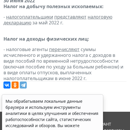
30 июня 2022
Налог на добычу полезных ископаемых:
-
налогоплательщики
представляют
налоговую
декларацию
за май 2022 г.
Налог на доходы физических лиц:
- налоговые агенты
перечисляют
суммы
исчисленного и удержанного налога с доходов в
виде пособий по временной нетрудоспособности
(включая пособие по уходу за больным ребенком) и
в виде оплаты отпусков, выплаченных
налогоплательщикам в июне 2022 г.
Мы обрабатываем локальные данные
браузера и используем инструменты
аналитики в целях улучшения и обеспечения
работоспособности сайта, статистических
© ООО "НПП "ГАРАНТ-СЕРВИС", 2026. Система ГАРАНТ
исследований и обзоров. Вы можете