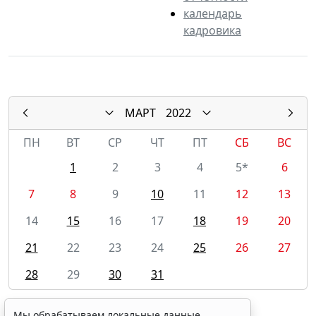
календарь
кадровика
МАРТ
2022
ПН
ВТ
СР
ЧТ
ПТ
СБ
ВС
1
2
3
4
5*
6
7
8
9
10
11
12
13
14
15
16
17
18
19
20
21
22
23
24
25
26
27
28
29
30
31
30 марта 2022
Мы обрабатываем локальные данные