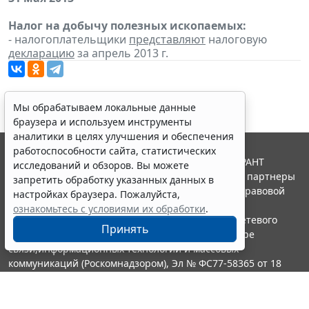
Налог на добычу полезных ископаемых:
- налогоплательщики
представляют
налоговую
декларацию
за апрель 2013 г.
Мы обрабатываем локальные данные
браузера и используем инструменты
аналитики в целях улучшения и обеспечения
работоспособности сайта, статистических
© ООО "НПП "ГАРАНТ-СЕРВИС", 2026. Система ГАРАНТ
исследований и обзоров. Вы можете
выпускается с 1990 года. Компания "Гарант" и ее партнеры
запретить обработку указанных данных в
являются участниками Российской ассоциации правовой
настройках браузера. Пожалуйста,
информации ГАРАНТ.
ознакомьтесь с условиями их обработки
.
Портал ГАРАНТ.РУ зарегистрирован в качестве сетевого
Принять
издания Федеральной службой по надзору в сфере
связи,информационных технологий и массовых
коммуникаций (Роскомнадзором), Эл № ФС77-58365 от 18
июня 2014 года.
16+