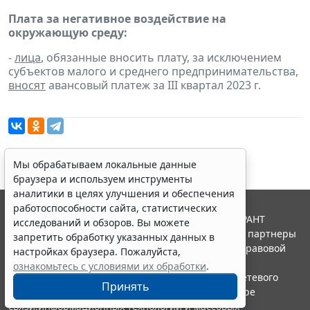
Плата за негативное воздействие на
окружающую среду:
-
лица
, обязанные вносить плату, за исключением
субъектов малого и среднего предпринимательства,
вносят
авансовый платеж за III квартал 2023 г.
Мы обрабатываем локальные данные
браузера и используем инструменты
аналитики в целях улучшения и обеспечения
работоспособности сайта, статистических
© ООО "НПП "ГАРАНТ-СЕРВИС", 2026. Система ГАРАНТ
исследований и обзоров. Вы можете
выпускается с 1990 года. Компания "Гарант" и ее партнеры
запретить обработку указанных данных в
являются участниками Российской ассоциации правовой
настройках браузера. Пожалуйста,
информации ГАРАНТ.
ознакомьтесь с условиями их обработки
.
Портал ГАРАНТ.РУ зарегистрирован в качестве сетевого
Принять
издания Федеральной службой по надзору в сфере
связи,информационных технологий и массовых