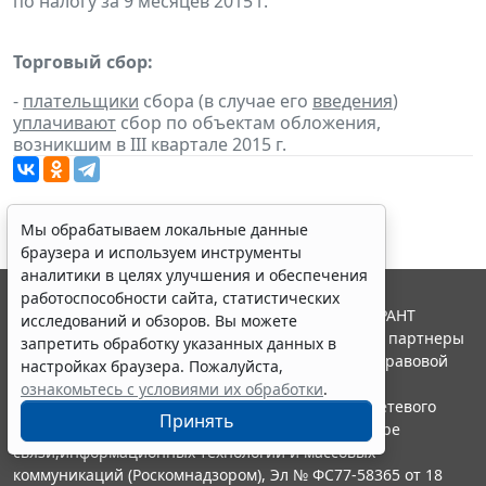
по налогу за 9 месяцев 2015 г.
Торговый сбор:
-
плательщики
сбора (в случае его
введения
)
уплачивают
сбор по объектам обложения,
возникшим в III квартале 2015 г.
Мы обрабатываем локальные данные
браузера и используем инструменты
аналитики в целях улучшения и обеспечения
работоспособности сайта, статистических
© ООО "НПП "ГАРАНТ-СЕРВИС", 2026. Система ГАРАНТ
исследований и обзоров. Вы можете
выпускается с 1990 года. Компания "Гарант" и ее партнеры
запретить обработку указанных данных в
являются участниками Российской ассоциации правовой
настройках браузера. Пожалуйста,
информации ГАРАНТ.
ознакомьтесь с условиями их обработки
.
Портал ГАРАНТ.РУ зарегистрирован в качестве сетевого
Принять
издания Федеральной службой по надзору в сфере
связи,информационных технологий и массовых
коммуникаций (Роскомнадзором), Эл № ФС77-58365 от 18