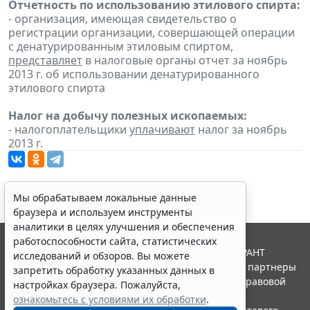
Отчетность по использованию этилового спирта:
- организация, имеющая свидетельство о
регистрации организации, совершающей операции
с денатурированным этиловым спиртом,
представляет
в налоговые органы отчет за ноябрь
2013 г. об использовании денатурированного
этилового спирта
Налог на добычу полезных ископаемых:
- налогоплательщики
уплачивают
налог за ноябрь
2013 г.
Мы обрабатываем локальные данные
браузера и используем инструменты
аналитики в целях улучшения и обеспечения
работоспособности сайта, статистических
© ООО "НПП "ГАРАНТ-СЕРВИС", 2026. Система ГАРАНТ
исследований и обзоров. Вы можете
выпускается с 1990 года. Компания "Гарант" и ее партнеры
запретить обработку указанных данных в
являются участниками Российской ассоциации правовой
настройках браузера. Пожалуйста,
информации ГАРАНТ.
ознакомьтесь с условиями их обработки
.