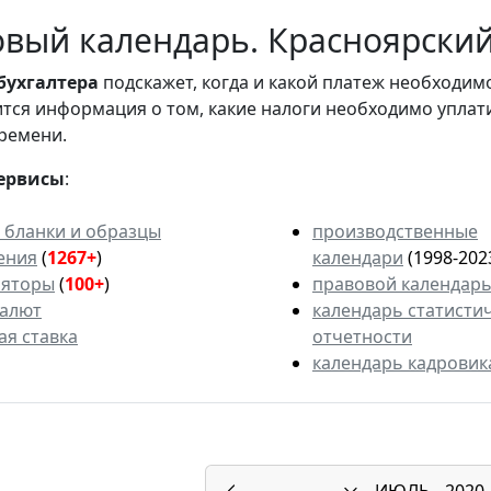
вый календарь. Красноярский
бухгалтера
подскажет, когда и какой платеж необходи
вится информация о том, какие налоги необходимо уплат
ремени.
ервисы
:
 бланки и образцы
производственные
ения
(
1267+
)
календари
(1998-202
ляторы
(
100+
)
правовой календар
валют
календарь статисти
ая ставка
отчетности
календарь кадровик
ИЮЛЬ
2020