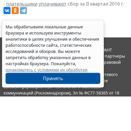
-
плательщики
уплачивают
сбор за II квартал 2016 г.
Мы обрабатываем локальные данные
браузера и используем инструменты
аналитики в целях улучшения и обеспечения
работоспособности сайта, статистических
© ООО "НПП "ГАРАНТ-СЕРВИС", 2026. Система ГАРАНТ
исследований и обзоров. Вы можете
выпускается с 1990 года. Компания "Гарант" и ее партнеры
запретить обработку указанных данных в
являются участниками Российской ассоциации правовой
настройках браузера. Пожалуйста,
информации ГАРАНТ.
ознакомьтесь с условиями их обработки
.
Портал ГАРАНТ.РУ зарегистрирован в качестве сетевого
Принять
издания Федеральной службой по надзору в сфере
связи,информационных технологий и массовых
коммуникаций (Роскомнадзором), Эл № ФС77-58365 от 18
июня 2014 года.
16+
Контакты
8-800-200-88-88