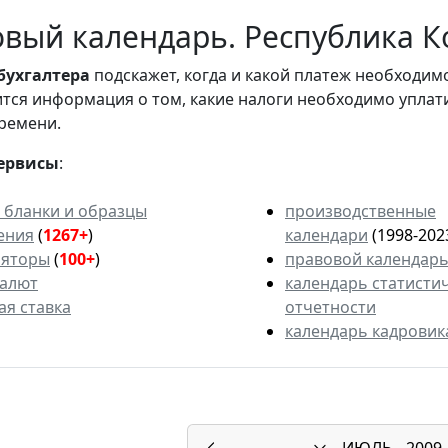
вый календарь. Республика К
бухгалтера
подскажет, когда и какой платеж необходи
вится информация о том, какие налоги необходимо уплат
ремени.
ервисы
:
 бланки и образцы
производственные
ения
(
1267+
)
календари
(1998-202
ляторы
(
100+
)
правовой календар
валют
календарь статисти
ая ставка
отчетности
календарь кадровик
ИЮЛЬ
2009