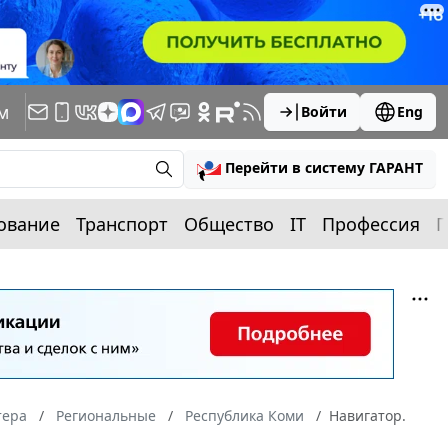
м
Войти
Eng
Перейти в систему ГАРАНТ
ование
Транспорт
Общество
IT
Профессия
П
тера
Региональные
Республика Коми
Навигатор.