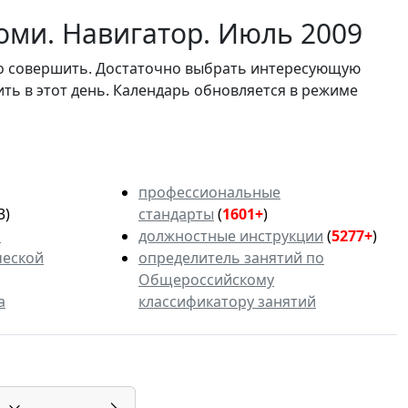
оми. Навигатор. Июль 2009
мо совершить. Достаточно выбрать интересующую
ить в этот день. Календарь обновляется в режиме
профессиональные
3)
стандарты
(
1601+
)
ь
должностные инструкции
(
5277+
)
ческой
определитель занятий по
Общероссийскому
а
классификатору занятий