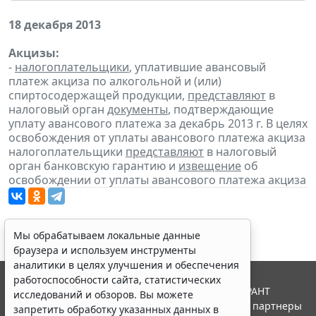
18 декабря 2013
Акцизы:
-
налогоплательщики
, уплатившие авансовый
платеж акциза по алкогольной и (или)
спиртосодержащей продукции,
представляют
в
налоговый орган
документы
, подтверждающие
уплату авансового платежа за декабрь 2013 г. В целях
освобождения от уплаты авансового платежа акциза
налогоплательщики
представляют
в налоговый
орган банковскую гарантию и
извещение
об
освобождении от уплаты авансового платежа акциза
Мы обрабатываем локальные данные
браузера и используем инструменты
аналитики в целях улучшения и обеспечения
работоспособности сайта, статистических
© ООО "НПП "ГАРАНТ-СЕРВИС", 2026. Система ГАРАНТ
исследований и обзоров. Вы можете
выпускается с 1990 года. Компания "Гарант" и ее партнеры
запретить обработку указанных данных в