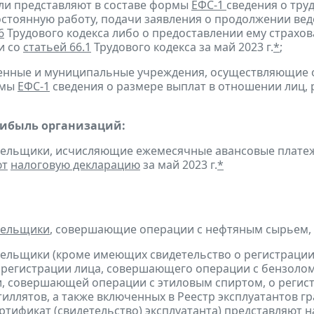
ели представляют в составе формы
ЕФС-1
сведения о тру
остоянную работу, подачи заявления о продолжении вед
6
Трудового кодекса либо о предоставлении ему страхов
и со
статьей 66.1
Трудового кодекса за май 2023 г.
*
;
твенные и муниципальные учреждения, осуществляющие
рмы
ЕФС-1
сведения о размере выплат в отношении лиц, 
рибыль организаций:
тельщики, исчисляющие ежемесячные авансовые платеж
ют
налоговую декларацию
за май 2023 г.
*
тельщики
, совершающие операции с нефтяным сырьем,
тельщики (кроме имеющих свидетельство о регистраци
 регистрации лица, совершающего операции с бензолом
, совершающей операции с этиловым спиртом, о регис
тиллятов, а также включенных в Реестр эксплуатантов 
тификат (свидетельство) эксплуатанта)
представляют
н