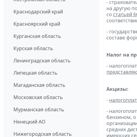
- страховат
на другую п
Краснодарский край
со
статьей 6
соответстви
Красноярский край
- государс
Курганская область
составе фо
Курская область
Налог на п
Ленинградская область
- налогопла
представля
Липецкая область
Магаданская область
Акцизы:
Московская область
-
налогопла
Мурманская область
- налогопла
бензином, о
Ненецкий АО
организации
средних дис
Нижегородская область
имеющих сер