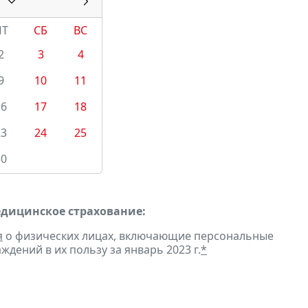
ПТ
СБ
ВС
2
3
4
9
10
11
16
17
18
23
24
25
30
едицинское страхование:
я
о физических лицах, включающие персональные
дений в их пользу за январь 2023 г.
*