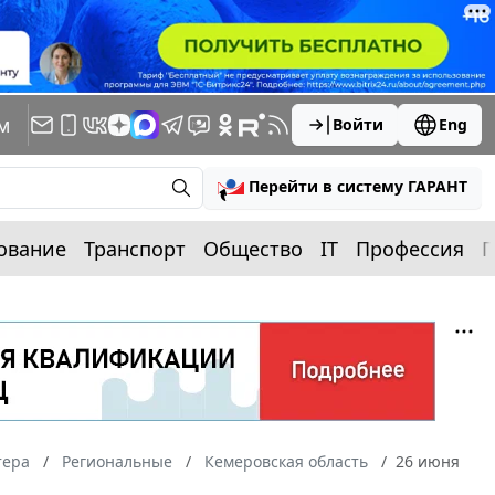
м
Войти
Eng
Перейти в систему ГАРАНТ
ование
Транспорт
Общество
IT
Профессия
П
тера
Региональные
Кемеровская область
26 июня