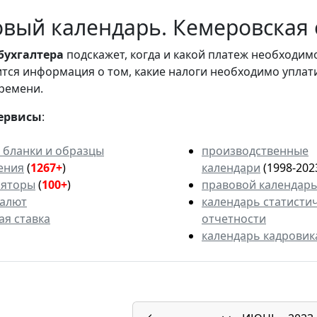
вый календарь. Кемеровская о
бухгалтера
подскажет, когда и какой платеж необходи
вится информация о том, какие налоги необходимо уплат
ремени.
ервисы
:
 бланки и образцы
производственные
ения
(
1267+
)
календари
(1998-202
ляторы
(
100+
)
правовой календар
валют
календарь статисти
ая ставка
отчетности
календарь кадровик