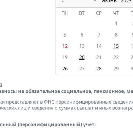
ИЮНЬ
2023
ПН
ВТ
СР
ЧТ
1
5
6
7
8
12
13
14
15
19
20
21
22
26
27
28
29
3
взносы на обязательное социальное, пенсионное, м
ки
представляют
в ФНС
персонифицированные сведени
ческих лиц и сведения о суммах выплат и иных вознаграж
льный (персонифицированный) учет: