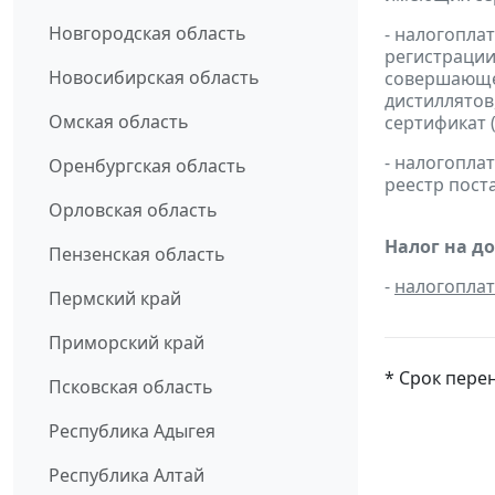
Новгородская область
- налогопла
регистрации
Новосибирская область
совершающей
дистиллятов
Омская область
сертификат 
- налогопл
Оренбургская область
реестр пост
Орловская область
Налог на д
Пензенская область
-
налогопла
Пермский край
Приморский край
* Срок пере
Псковская область
Республика Адыгея
Республика Алтай