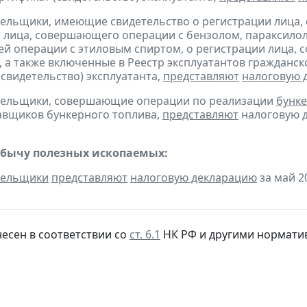
тельщики, имеющие свидетельство о регистрации лица
 лица, совершающего операции с бензолом, параксилол
 операции с этиловым спиртом, о регистрации лица, 
, а также включенные в Реестр эксплуатантов граждан
(свидетельство) эксплуатанта,
представляют
налоговую 
ательщики, совершающие операции по реализации
бунке
авщиков бункерного топлива,
представляют
налоговую д
обычу полезных ископаемых:
тельщики
представляют
налоговую декларацию
за май 20
несен в соответствии со
ст. 6.1
НК РФ и другими
нормати