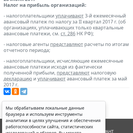
Налог на прибыль организаций:
- налогоплательщики
уплачивают
3-й ежемесячный
авансовый платеж по налогу за II квартал 2017 г. (об
организациях, уплачивающих только квартальные
авансовые платежи, см.
ст. 286
НК РФ);
- налоговые агенты
представляют
расчеты по итогам
отчетного периода;
- налогоплательщики, исчисляющие ежемесячные
авансовые платежи исходя из фактически
полученной прибыли,
представляют
налоговую
декларацию
и
уплачивают
авансовый платеж за май
2017 г.
Мы обрабатываем локальные данные
браузера и используем инструменты
аналитики в целях улучшения и обеспечения
работоспособности сайта, статистических
© ООО "НПП "ГАРАНТ-СЕРВИС", 2026. Система ГАРАНТ
исследований и обзоров. Вы можете