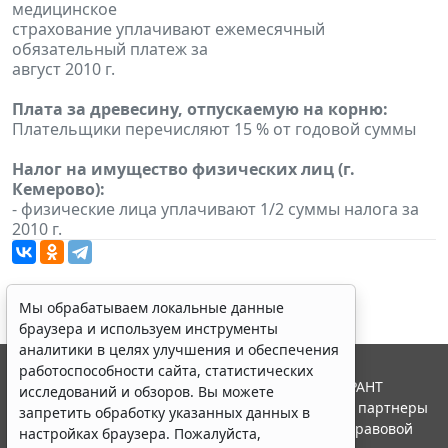
медицинское
страхование уплачивают ежемесячный
обязательный платеж за
август 2010 г.
Плата за древесину, отпускаемую на корню:
Плательщики перечисляют 15 % от годовой суммы
Налог на имущество физических лиц (г.
Кемерово):
- физические лица уплачивают 1/2 суммы налога за
2010 г.
Мы обрабатываем локальные данные
браузера и используем инструменты
аналитики в целях улучшения и обеспечения
работоспособности сайта, статистических
© ООО "НПП "ГАРАНТ-СЕРВИС", 2026. Система ГАРАНТ
исследований и обзоров. Вы можете
выпускается с 1990 года. Компания "Гарант" и ее партнеры
запретить обработку указанных данных в
являются участниками Российской ассоциации правовой
настройках браузера. Пожалуйста,