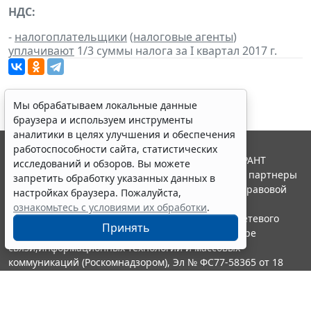
НДС:
-
налогоплательщики
(
налоговые агенты
)
уплачивают
1/3 суммы налога за I квартал 2017 г.
Мы обрабатываем локальные данные
браузера и используем инструменты
аналитики в целях улучшения и обеспечения
работоспособности сайта, статистических
© ООО "НПП "ГАРАНТ-СЕРВИС", 2026. Система ГАРАНТ
исследований и обзоров. Вы можете
выпускается с 1990 года. Компания "Гарант" и ее партнеры
запретить обработку указанных данных в
являются участниками Российской ассоциации правовой
настройках браузера. Пожалуйста,
информации ГАРАНТ.
ознакомьтесь с условиями их обработки
.
Портал ГАРАНТ.РУ зарегистрирован в качестве сетевого
Принять
издания Федеральной службой по надзору в сфере
связи,информационных технологий и массовых
коммуникаций (Роскомнадзором), Эл № ФС77-58365 от 18
июня 2014 года.
16+