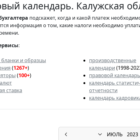
вый календарь. Калужская обл
бухгалтера
подскажет, когда и какой платеж необходи
вится информация о том, какие налоги необходимо уплат
ремени.
ервисы
:
 бланки и образцы
производственные
ения
(
1267+
)
календари
(1998-202
ляторы
(
100+
)
правовой календар
валют
календарь статисти
ая ставка
отчетности
календарь кадровик
ИЮЛЬ
2023