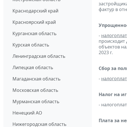
застройщик
фактур в от
Краснодарский край
Красноярский край
Упрощенное
Курганская область
-
налогопла
происходит 
Курская область
объектов н
2023 г.
Ленинградская область
Липецкая область
Сбор за по
-
налогопла
Магаданская область
Московская область
Налог на и
Мурманская область
- налогопл
Ненецкий АО
Плата за н
Нижегородская область