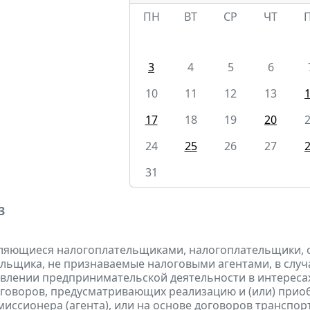
ПН
ВТ
СР
ЧТ
3
4
5
6
10
11
12
13
17
18
19
20
24
25
26
27
31
3
являющиеся налогоплательщиками, налогоплательщики,
льщика, не признаваемые налоговыми агентами, в случа
влении предпринимательской деятельности в интересах
оговоров, предусматривающих реализацию и (или) приоб
миссионера (агента), или на основе договоров транспо