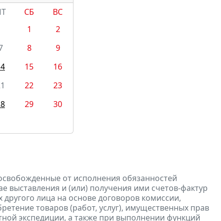
ПТ
СБ
ВС
1
2
7
8
9
14
15
16
21
22
23
28
29
30
 освобожденные от исполнения обязанностей
е выставления и (или) получения ими счетов-фактур
 другого лица на основе договоров комиссии,
ретение товаров (работ, услуг), имущественных прав
ртной экспедиции, а также при выполнении функций