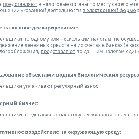
а
представляют
в налоговые органы по месту своего уче
ношении указанной деятельности
в электронной форме
з
 налоговое декларирование:
тельщики
по одному или нескольким налогам, не осуще
движение денежных средств на их счетах в банках (в ка
алогообложения,
представляют
по данным налогам един
льзование объектами водных биологических ресурсо
тельщики
уплачивают
регулярный взнос
горный бизнес:
ательщики
представляют
налоговую декларацию
налог за
егативное воздействие на окружающую среду: