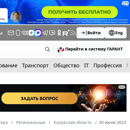
м
Войти
Eng
Перейти в систему ГАРАНТ
ование
Транспорт
Общество
IT
Профессия
П
тера
Региональные
Калужская область
20 июля 2023