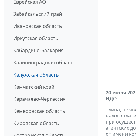
Еврейская АО
Забайкальский край
Ивановская область
Иркутская область
Кабардино-Балкария
Калининградская область
Калужская область
Камчатский край
20 июля 202
НДС:
Карачаево-Черкессия
-
лица
, не 
Кемеровская область
налогоплате
при осущест
Кировская область
агентских д
от имени ко
Костромская область