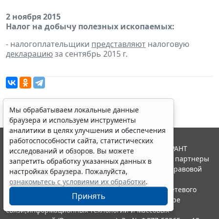
2 ноября 2015
Налог на добычу полезных ископаемых:
- налогоплательщики
представляют
налоговую
декларацию
за сентябрь 2015 г.
Мы обрабатываем локальные данные
браузера и используем инструменты
аналитики в целях улучшения и обеспечения
работоспособности сайта, статистических
© ООО "НПП "ГАРАНТ-СЕРВИС", 2026. Система ГАРАНТ
исследований и обзоров. Вы можете
выпускается с 1990 года. Компания "Гарант" и ее партнеры
запретить обработку указанных данных в
являются участниками Российской ассоциации правовой
настройках браузера. Пожалуйста,
информации ГАРАНТ.
ознакомьтесь с условиями их обработки
.
Портал ГАРАНТ.РУ зарегистрирован в качестве сетевого
Принять
издания Федеральной службой по надзору в сфере
связи,информационных технологий и массовых