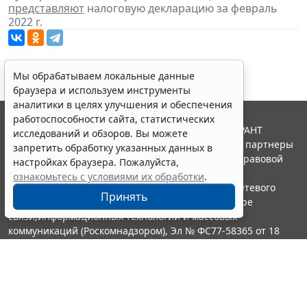
представляют
налоговую декларацию за февраль
2022 г.
Мы обрабатываем локальные данные
браузера и используем инструменты
аналитики в целях улучшения и обеспечения
работоспособности сайта, статистических
© ООО "НПП "ГАРАНТ-СЕРВИС", 2026. Система ГАРАНТ
исследований и обзоров. Вы можете
выпускается с 1990 года. Компания "Гарант" и ее партнеры
запретить обработку указанных данных в
являются участниками Российской ассоциации правовой
настройках браузера. Пожалуйста,
информации ГАРАНТ.
ознакомьтесь с условиями их обработки
.
Портал ГАРАНТ.РУ зарегистрирован в качестве сетевого
Принять
издания Федеральной службой по надзору в сфере
связи,информационных технологий и массовых
коммуникаций (Роскомнадзором), Эл № ФС77-58365 от 18
июня 2014 года.
16+
Контакты
8-800-200-88-88