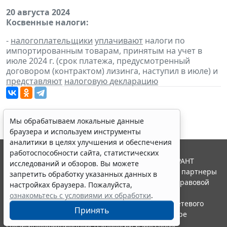
20 августа 2024
Косвенные налоги:
-
налогоплательщики
уплачивают
налоги по
импортированным товарам, принятым на учет в
июле 2024 г. (срок платежа, предусмотренный
договором (контрактом) лизинга, наступил в июле) и
представляют
налоговую декларацию
Мы обрабатываем локальные данные
браузера и используем инструменты
аналитики в целях улучшения и обеспечения
работоспособности сайта, статистических
© ООО "НПП "ГАРАНТ-СЕРВИС", 2026. Система ГАРАНТ
исследований и обзоров. Вы можете
выпускается с 1990 года. Компания "Гарант" и ее партнеры
запретить обработку указанных данных в
являются участниками Российской ассоциации правовой
настройках браузера. Пожалуйста,
информации ГАРАНТ.
ознакомьтесь с условиями их обработки
.
Портал ГАРАНТ.РУ зарегистрирован в качестве сетевого
Принять
издания Федеральной службой по надзору в сфере
связи,информационных технологий и массовых