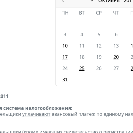
ОКТЯБРЬ
201
ПН
ВТ
СР
ЧТ
3
4
5
6
10
11
12
13
17
18
19
20
24
25
26
27
31
2011
 система налогообложения:
ательщики
уплачивают
авансовый платеж по единому налог
тельщики (кроме имеющих свидетельство о регистраци