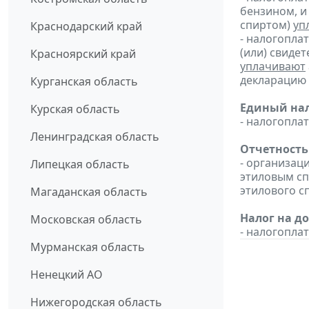
бензином, и
спиртом)
уп
Краснодарский край
- налогопла
(или) свиде
Красноярский край
уплачивают
декларацию 
Курганская область
Единый нал
Курская область
- налогопл
Ленинградская область
Отчетность
- организац
Липецкая область
этиловым с
этилового с
Магаданская область
Налог на д
Московская область
- налогопл
Мурманская область
Ненецкий АО
Нижегородская область