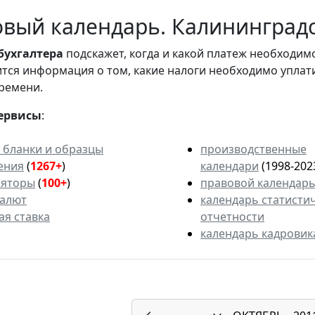
вый календарь. Калининградск
бухгалтера
подскажет, когда и какой платеж необходи
вится информация о том, какие налоги необходимо уплат
ремени.
ервисы
:
 бланки и образцы
производственные
ения
(
1267+
)
календари
(1998-202
ляторы
(
100+
)
правовой календар
валют
календарь статисти
ая ставка
отчетности
календарь кадровик