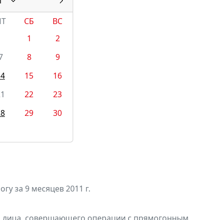
1
ПТ
СБ
ВС
1
2
7
8
9
14
15
16
21
22
23
28
29
30
у за 9 месяцев 2011 г.
и лица, совершающего операции с прямогонным