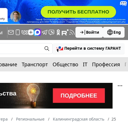
м
Войти
Eng
Перейти в систему ГАРАНТ
ование
Транспорт
Общество
IT
Профессия
П
тера
Региональные
Калининградская область
25