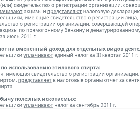
 (или) свидетельство о регистрации организации, сов
лачивают
акцизы и
представляют
налоговую декларацию з
тельщики, имеющие свидетельство о регистрации лица
тельство о регистрации организации, совершающей оп
акцизы по прямогонному бензину и денатурированному
за июль 2011 г.
ог на вмененный доход для отдельных видов деяте
ательщики
уплачивают
единый налог за III квартал 2011 г.
 по использованию этилового спирта:
ия, имеющая свидетельство о регистрации организаци
пиртом,
представляет
в налоговые органы отчет за сент
пирта
обычу полезных ископаемых:
ательщики
уплачивают
налог за сентябрь 2011 г.