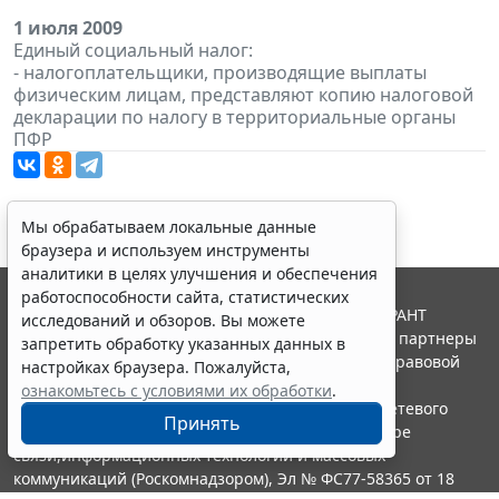
1 июля 2009
Единый социальный налог:
- налогоплательщики, производящие выплаты
физическим лицам, представляют копию налоговой
декларации по налогу в территориальные органы
ПФР
Мы обрабатываем локальные данные
браузера и используем инструменты
аналитики в целях улучшения и обеспечения
работоспособности сайта, статистических
© ООО "НПП "ГАРАНТ-СЕРВИС", 2026. Система ГАРАНТ
исследований и обзоров. Вы можете
выпускается с 1990 года. Компания "Гарант" и ее партнеры
запретить обработку указанных данных в
являются участниками Российской ассоциации правовой
настройках браузера. Пожалуйста,
информации ГАРАНТ.
ознакомьтесь с условиями их обработки
.
Портал ГАРАНТ.РУ зарегистрирован в качестве сетевого
Принять
издания Федеральной службой по надзору в сфере
связи,информационных технологий и массовых
коммуникаций (Роскомнадзором), Эл № ФС77-58365 от 18