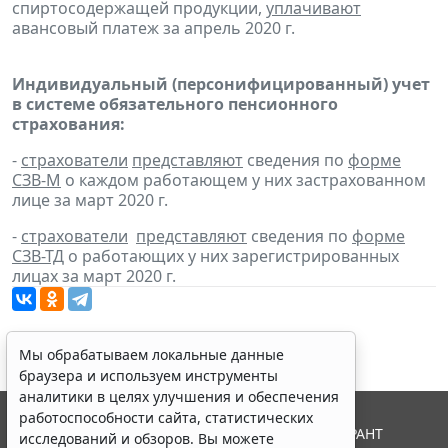
спиртосодержащей продукции,
уплачивают
авансовый платеж за апрель 2020 г.
Индивидуальный (персонифицированный) учет
в системе обязательного пенсионного
страхования:
-
страхователи
представляют
сведения по
форме
СЗВ-М
о каждом работающем у них застрахованном
лице за март 2020 г.
-
страхователи
представляют
сведения по
форме
СЗВ-ТД
о работающих у них зарегистрированных
лицах за март 2020 г.
Мы обрабатываем локальные данные
браузера и используем инструменты
аналитики в целях улучшения и обеспечения
работоспособности сайта, статистических
© ООО "НПП "ГАРАНТ-СЕРВИС", 2026. Система ГАРАНТ
исследований и обзоров. Вы можете