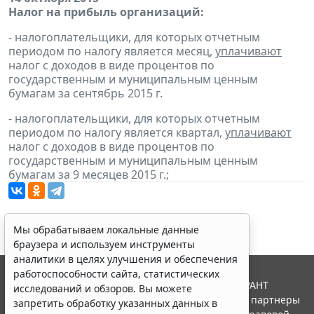
Налог на прибыль организаций:
- налогоплательщики, для которых отчетным
периодом по налогу является месяц,
уплачивают
налог с доходов в виде процентов по
государственным и муниципальным ценным
бумагам за сентябрь 2015 г.
- налогоплательщики, для которых отчетным
периодом по налогу является квартал,
уплачивают
налог с доходов в виде процентов по
государственным и муниципальным ценным
бумагам за 9 месяцев 2015 г.;
Мы обрабатываем локальные данные
браузера и используем инструменты
аналитики в целях улучшения и обеспечения
работоспособности сайта, статистических
© ООО "НПП "ГАРАНТ-СЕРВИС", 2026. Система ГАРАНТ
исследований и обзоров. Вы можете
выпускается с 1990 года. Компания "Гарант" и ее партнеры
запретить обработку указанных данных в