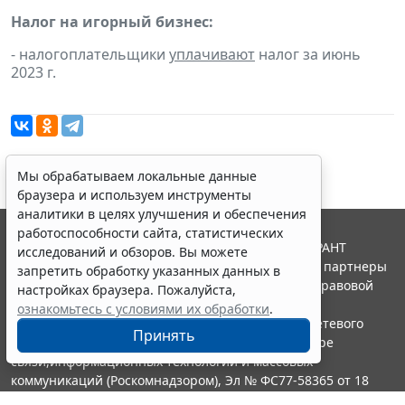
Налог на игорный бизнес:
- налогоплательщики
уплачивают
налог за июнь
2023 г.
Мы обрабатываем локальные данные
браузера и используем инструменты
аналитики в целях улучшения и обеспечения
работоспособности сайта, статистических
© ООО "НПП "ГАРАНТ-СЕРВИС", 2026. Система ГАРАНТ
исследований и обзоров. Вы можете
выпускается с 1990 года. Компания "Гарант" и ее партнеры
запретить обработку указанных данных в
являются участниками Российской ассоциации правовой
настройках браузера. Пожалуйста,
информации ГАРАНТ.
ознакомьтесь с условиями их обработки
.
Портал ГАРАНТ.РУ зарегистрирован в качестве сетевого
Принять
издания Федеральной службой по надзору в сфере
связи,информационных технологий и массовых
коммуникаций (Роскомнадзором), Эл № ФС77-58365 от 18
июня 2014 года.