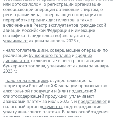
или ортоксилолом, о регистрации организации,
совершающей операции с этиловым спиртом, о
регистрации лица, совершающего операции по
переработке средних дистиллятов, а также
включенные в Реестр эксплуатантов гражданской
авиации Российской Федерации и имеющие
сертификат (свидетельство) эксплуатанта,
уплачивают
акцизы за апрель 2023 г.;
- налогоплательщики, совершающие операции по
реализации
бункерного топлива
и
средних
дистиллятов
, включенные в реестр поставщиков
бункерного топлива,
уплачивают
акцизы за январь
2023 г.;
-
налогоплательщики
, осуществляющие на
территории Российской Федерации производство
алкогольной продукции и (или) подакцизной
спиртосодержащей продукции,
уплачивают
авансовый платеж за июль 2023 г. и
представляют
в
налоговый орган
документы
, подтверждающие
уплату авансового платежа. В целях освобождения
от уплаты авансового платежа акциза