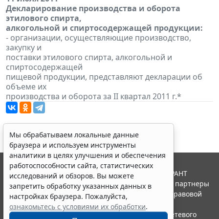
Декларирование производства и оборота
этилового спирта,
алкогольной и спиртосодержащей продукции:
- организации, осуществляющие производство,
закупку и
поставки этилового спирта, алкогольной и
спиртосодержащей
пищевой продукции, представляют декларации об
объеме их
производства и оборота за II квартал 2011 г.*
Мы обрабатываем локальные данные
браузера и используем инструменты
аналитики в целях улучшения и обеспечения
работоспособности сайта, статистических
© ООО "НПП "ГАРАНТ-СЕРВИС", 2026. Система ГАРАНТ
исследований и обзоров. Вы можете
выпускается с 1990 года. Компания "Гарант" и ее партнеры
запретить обработку указанных данных в
являются участниками Российской ассоциации правовой
настройках браузера. Пожалуйста,
информации ГАРАНТ.
ознакомьтесь с условиями их обработки
.
Портал ГАРАНТ.РУ зарегистрирован в качестве сетевого