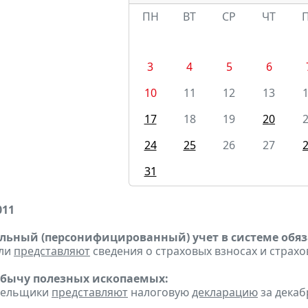
ПН
ВТ
СР
ЧТ
3
4
5
6
10
11
12
13
17
18
19
20
24
25
26
27
31
011
ьный (персонифицированный) учет в системе обяза
ели
представляют
сведения о страховых взносах и страхо
обычу полезных ископаемых:
ательщики
представляют
налоговую
декларацию
за декабр