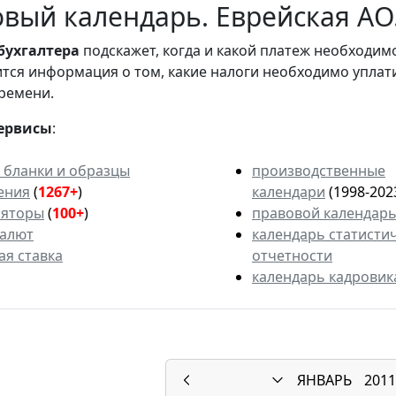
вый календарь. Еврейская АО.
бухгалтера
подскажет, когда и какой платеж необходи
вится информация о том, какие налоги необходимо уплат
ремени.
ервисы
:
 бланки и образцы
производственные
ения
(
1267+
)
календари
(1998-202
ляторы
(
100+
)
правовой календар
валют
календарь статисти
ая ставка
отчетности
календарь кадровик
ЯНВАРЬ
2011