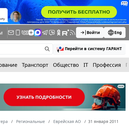
м
Войти
Eng
Перейти в систему ГАРАНТ
ование
Транспорт
Общество
IT
Профессия
П
тера
Региональные
Еврейская АО
31 января 2011