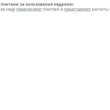
 платежи за пользование недрами:
ели недр
перечисляют
платежи и
представляют
расчеты з