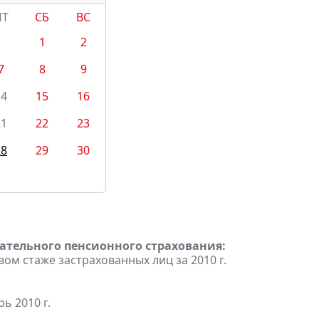
ПТ
СБ
ВС
1
2
7
8
9
14
15
16
21
22
23
28
29
30
тельного пенсионного страхования:
вом стаже застрахованных лиц за 2010 г.
ь 2010 г.