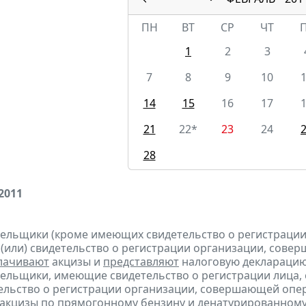
ПН
ВТ
СР
ЧТ
1
2
3
7
8
9
10
14
15
16
17
21
22*
23
24
28
2011
тельщики (кроме имеющих свидетельство о регистраци
 (или) свидетельство о регистрации организации, сов
лачивают
акцизы и
представляют
налоговую декларацию з
тельщики, имеющие свидетельство о регистрации лица
тельство о регистрации организации, совершающей оп
акцизы по прямогонному бензину и денатурированному