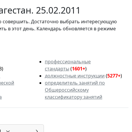
гестан. 25.02.2011
мо совершить. Достаточно выбрать интересующую
ить в этот день. Календарь обновляется в режиме
профессиональные
3)
стандарты
(
1601+
)
ь
должностные инструкции
(
5277+
)
ческой
определитель занятий по
Общероссийскому
а
классификатору занятий
1