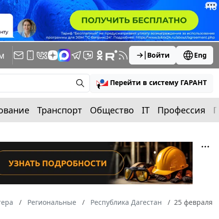
м
Войти
Eng
Перейти в систему ГАРАНТ
ование
Транспорт
Общество
IT
Профессия
П
тера
Региональные
Республика Дагестан
25 февраля