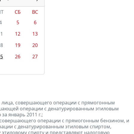
ПТ
СБ
ВС
4
5
6
11
12
13
18
19
20
25
26
27
и лица, совершающего операции с прямогонным
ершающей операции с денатурированным этиловым
а январь 2011 г.;
, совершающего операции с прямогонным бензином, и
ерации с денатурированным этиловым спиртом,
 этиловому спирту и
представляют
налоговую