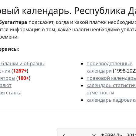
вый календарь. Республика Да
бухгалтера
подскажет, когда и какой платеж необходи
вится информация о том, какие налоги необходимо уплат
ремени.
ервисы
:
 бланки и образцы
производственные
ения
(
1267+
)
календари
(1998-202
ляторы
(
100+
)
правовой календар
валют
календарь статисти
ая ставка
отчетности
календарь кадровик
ФЕВРАЛЬ
201