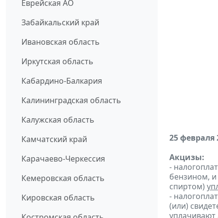
Еврейская АО
Забайкальский край
Ивановская область
Иркутская область
Кабардино-Балкария
Калининградская область
Калужская область
25 февраля 
Камчатский край
Акцизы:
Карачаево-Черкессия
- налогопла
бензином, и
Кемеровская область
спиртом)
уп
- налогопла
Кировская область
(или) свиде
уплачивают
Костромская область