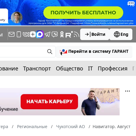
м
Войти
Eng
Перейти в систему ГАРАНТ
ование
Транспорт
Общество
IT
Профессия
П
тера
Региональные
Чукотский АО
Навигатор. Август