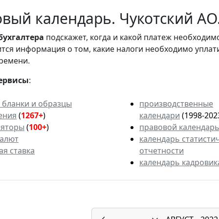
вый календарь. Чукотский АО.
бухгалтера
подскажет, когда и какой платеж необходи
вится информация о том, какие налоги необходимо уплат
ремени.
ервисы
:
 бланки и образцы
производственные
ения
(
1267+
)
календари
(1998-202
ляторы
(
100+
)
правовой календар
валют
календарь статисти
ая ставка
отчетности
календарь кадровик