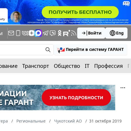
м
Войти
Eng
Перейти в систему ГАРАНТ
ование
Транспорт
Общество
IT
Профессия
П
тера
Региональные
Чукотский АО
31 октября 2019