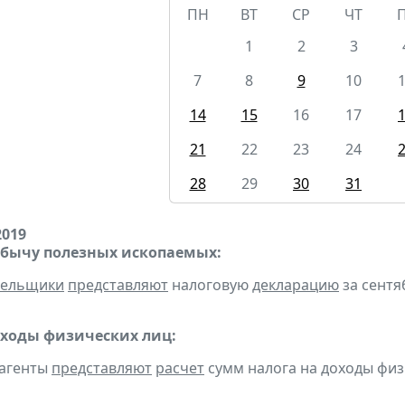
ПН
ВТ
СР
ЧТ
1
2
3
7
8
9
10
14
15
16
17
21
22
23
24
28
29
30
31
2019
обычу полезных ископаемых:
тельщики
представляют
налоговую
декларацию
за сентяб
оходы физических лиц:
 агенты
представляют
расчет
сумм налога на доходы физ