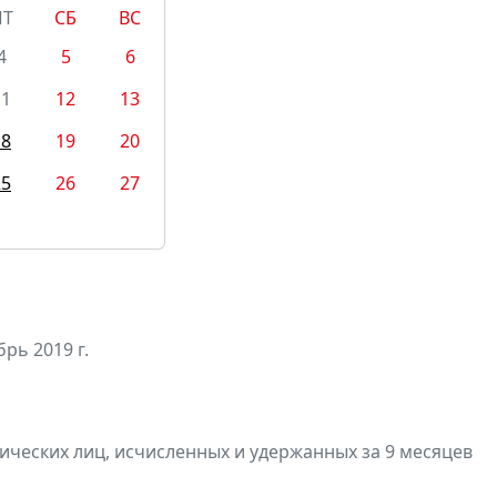
ПТ
СБ
ВС
4
5
6
11
12
13
18
19
20
25
26
27
рь 2019 г.
ических лиц, исчисленных и удержанных за 9 месяцев