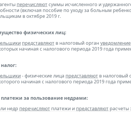
 агенты
перечисляют
суммы исчисленного и удержанного
обности (включая пособие по уходу за больным ребенко
льщикам в октябре 2019 г.
мущество физических лиц:
тельщики
представляют
в налоговый орган
уведомление
оторых начиная с налогового периода 2019 года приме
налог:
тельщики
- физические лица
представляют
в налоговый 
оторого начиная с налогового периода 2019 года прим
 платежи за пользование недрами:
ели недр
перечисляют
платежи и
представляют
расчеты за