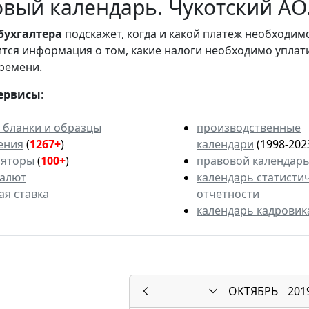
вый календарь. Чукотский АО.
бухгалтера
подскажет, когда и какой платеж необходи
вится информация о том, какие налоги необходимо уплат
ремени.
ервисы
:
 бланки и образцы
производственные
ения
(
1267+
)
календари
(1998-202
ляторы
(
100+
)
правовой календар
валют
календарь статисти
ая ставка
отчетности
календарь кадровик
ОКТЯБРЬ
201