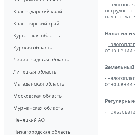
- налоговые
нетрудоспос
Краснодарский край
налогоплате
Красноярский край
Налог на и
Курганская область
-
налогопла
Курская область
отношении к
Ленинградская область
Земельный 
Липецкая область
-
налогопла
Магаданская область
отношении к
Московская область
Регулярные
Мурманская область
- пользоват
Ненецкий АО
Нижегородская область