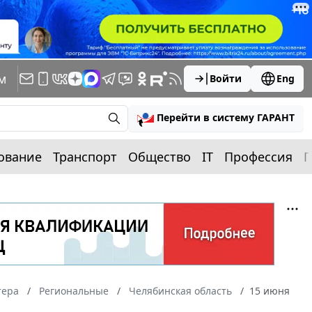
м
Войти
Eng
Перейти в систему ГАРАНТ
ование
Транспорт
Общество
IT
Профессия
П
тера
Региональные
Челябинская область
15 июня