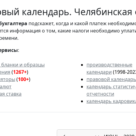
вый календарь. Челябинская о
бухгалтера
подскажет, когда и какой платеж необходи
вится информация о том, какие налоги необходимо уплат
ремени.
ервисы
:
 бланки и образцы
производственные
ения
(
1267+
)
календари
(1998-202
ляторы
(
100+
)
правовой календар
валют
календарь статисти
ая ставка
отчетности
календарь кадровик