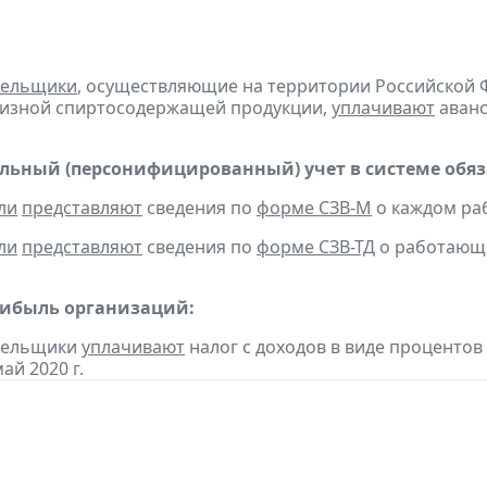
тельщики
, осуществляющие на территории Российской 
цизной спиртосодержащей продукции,
уплачивают
аванс
ьный (персонифицированный) учет в системе обяза
ли
представляют
сведения по
форме СЗВ-М
о каждом раб
ли
представляют
сведения по
форме СЗВ-ТД
о работающих
рибыль организаций:
ательщики
уплачивают
налог с доходов в виде проценто
ай 2020 г.