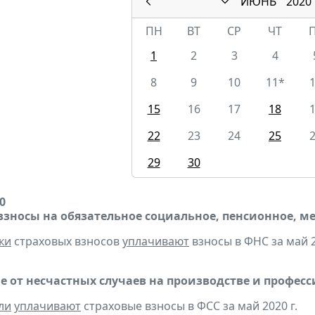
ИЮНЬ
2020
ПН
ВТ
СР
ЧТ
1
2
3
4
8
9
10
11*
15
16
17
18
22
23
24
25
29
30
0
взносы на обязательное социальное, пенсионное, м
ки
страховых взносов
уплачивают
взносы в ФНС за май 2
е от несчастных случаев на производстве и профес
ли
уплачивают
страховые взносы в ФСС за май 2020 г.