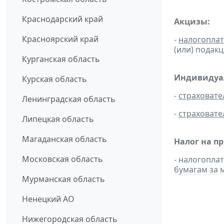
Краснодарский край
Акцизы:
Красноярский край
-
налогопла
(или) подак
Курганская область
Индивидуал
Курская область
-
страховате
Ленинградская область
-
страховате
Липецкая область
Магаданская область
Налог на п
Московская область
- налогопл
бумагам за м
Мурманская область
Ненецкий АО
Нижегородская область