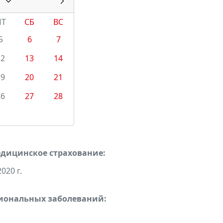
ПТ
СБ
ВС
5
6
7
12
13
14
19
20
21
26
27
28
едицинское страхование:
020 г.
сиональных заболеваний: