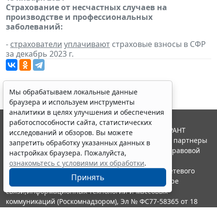
Страхование от несчастных случаев на
производстве и профессиональных
заболеваний:
-
страхователи
уплачивают
страховые взносы в СФР
за декабрь 2023 г.
Мы обрабатываем локальные данные
браузера и используем инструменты
аналитики в целях улучшения и обеспечения
работоспособности сайта, статистических
© ООО "НПП "ГАРАНТ-СЕРВИС", 2026. Система ГАРАНТ
исследований и обзоров. Вы можете
выпускается с 1990 года. Компания "Гарант" и ее партнеры
запретить обработку указанных данных в
являются участниками Российской ассоциации правовой
настройках браузера. Пожалуйста,
информации ГАРАНТ.
ознакомьтесь с условиями их обработки
.
Портал ГАРАНТ.РУ зарегистрирован в качестве сетевого
Принять
издания Федеральной службой по надзору в сфере
связи,информационных технологий и массовых
коммуникаций (Роскомнадзором), Эл № ФС77-58365 от 18
июня 2014 года.