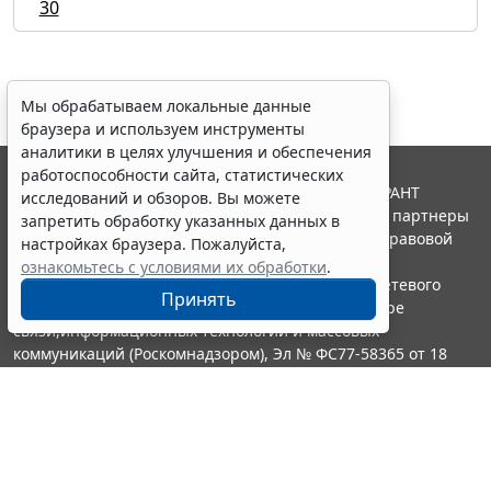
30
Мы обрабатываем локальные данные
браузера и используем инструменты
аналитики в целях улучшения и обеспечения
работоспособности сайта, статистических
© ООО "НПП "ГАРАНТ-СЕРВИС", 2026. Система ГАРАНТ
исследований и обзоров. Вы можете
выпускается с 1990 года. Компания "Гарант" и ее партнеры
запретить обработку указанных данных в
являются участниками Российской ассоциации правовой
настройках браузера. Пожалуйста,
информации ГАРАНТ.
ознакомьтесь с условиями их обработки
.
Портал ГАРАНТ.РУ зарегистрирован в качестве сетевого
Принять
издания Федеральной службой по надзору в сфере
связи,информационных технологий и массовых
коммуникаций (Роскомнадзором), Эл № ФС77-58365 от 18
июня 2014 года.
16+
Контакты
8-800-200-88-88