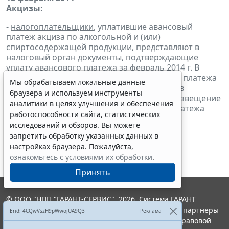
Акцизы:
-
налогоплательщики
, уплатившие авансовый
платеж акциза по алкогольной и (или)
спиртосодержащей продукции,
представляют
в
налоговый орган
документы
, подтверждающие
уплату авансового платежа за февраль 2014 г. В
целях освобождения от уплаты авансового платежа
Мы обрабатываем локальные данные
акциза налогоплательщики
представляют
в
браузера и используем инструменты
налоговый орган банковскую гарантию и
извещение
аналитики в целях улучшения и обеспечения
об освобождении от уплаты авансового платежа
работоспособности сайта, статистических
акциза
исследований и обзоров. Вы можете
запретить обработку указанных данных в
настройках браузера. Пожалуйста,
ознакомьтесь с условиями их обработки
.
Принять
© ООО "НПП "ГАРАНТ-СЕРВИС", 2026. Система ГАРАНТ
выпускается с 1990 года. Компания "Гарант" и ее партнеры
Erid: 4CQwVszH9pWwojUA9Q3
Реклама
являются участниками Российской ассоциации правовой