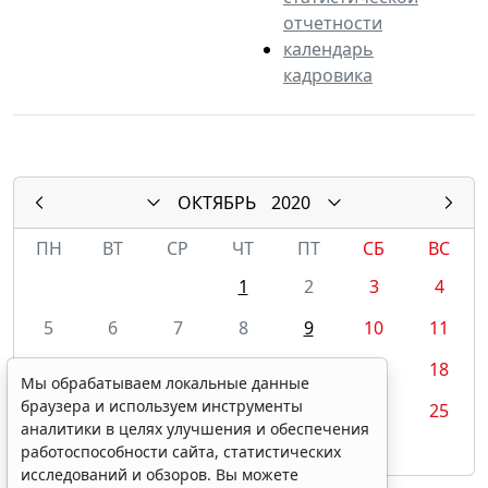
отчетности
календарь
кадровика
ОКТЯБРЬ
2020
ПН
ВТ
СР
ЧТ
ПТ
СБ
ВС
1
2
3
4
5
6
7
8
9
10
11
12
13
14
15
16
17
18
Мы обрабатываем локальные данные
браузера и используем инструменты
19
20
21
22
23
24
25
аналитики в целях улучшения и обеспечения
26
27
28
29
30
31
работоспособности сайта, статистических
исследований и обзоров. Вы можете