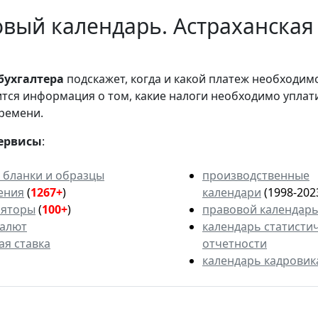
вый календарь. Астраханская
бухгалтера
подскажет, когда и какой платеж необходи
вится информация о том, какие налоги необходимо уплат
ремени.
ервисы
:
 бланки и образцы
производственные
ения
(
1267+
)
календари
(1998-202
ляторы
(
100+
)
правовой календар
валют
календарь статисти
ая ставка
отчетности
календарь кадровик