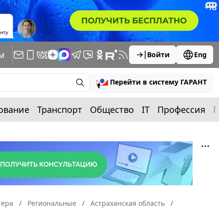
м
Войти
Eng
Перейти в систему ГАРАНТ
ование
Транспорт
Общество
IT
Профессия
П
тера
Региональные
Астраханская область