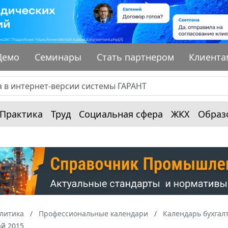
Демо
Семинары
Стать партнером
Клиента
Практика
Труд
Социальная сфера
ЖКХ
Образ
алитика
Профессиональные календари
Календарь бухгал
ай 2015