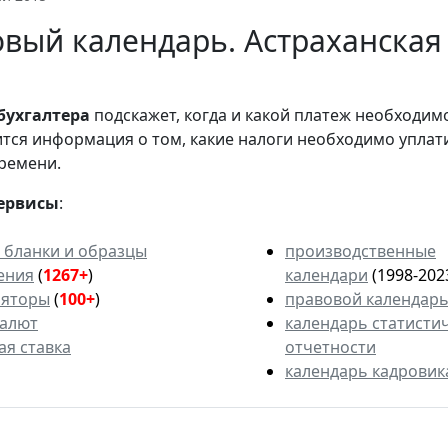
вый календарь. Астраханская 
бухгалтера
подскажет, когда и какой платеж необходи
вится информация о том, какие налоги необходимо уплат
ремени.
ервисы
:
 бланки и образцы
производственные
ения
(
1267+
)
календари
(1998-202
ляторы
(
100+
)
правовой календар
валют
календарь статисти
ая ставка
отчетности
календарь кадровик