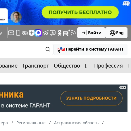
м
Войти
Eng
Перейти в систему ГАРАНТ
ование
Транспорт
Общество
IT
Профессия
П
тера
Региональные
Астраханская область