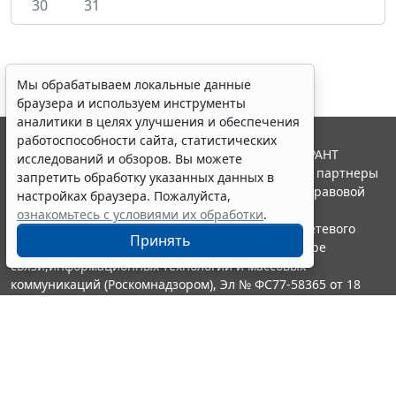
30
31
Мы обрабатываем локальные данные
браузера и используем инструменты
аналитики в целях улучшения и обеспечения
работоспособности сайта, статистических
© ООО "НПП "ГАРАНТ-СЕРВИС", 2026. Система ГАРАНТ
исследований и обзоров. Вы можете
выпускается с 1990 года. Компания "Гарант" и ее партнеры
запретить обработку указанных данных в
являются участниками Российской ассоциации правовой
настройках браузера. Пожалуйста,
информации ГАРАНТ.
ознакомьтесь с условиями их обработки
.
Портал ГАРАНТ.РУ зарегистрирован в качестве сетевого
Принять
издания Федеральной службой по надзору в сфере
связи,информационных технологий и массовых
коммуникаций (Роскомнадзором), Эл № ФС77-58365 от 18
июня 2014 года.
16+
Контакты
8-800-200-88-88