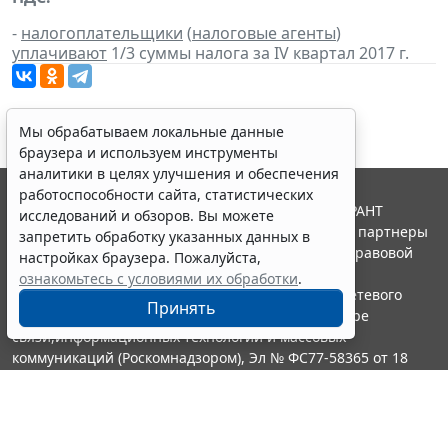
-
налогоплательщики
(
налоговые агенты
)
уплачивают
1/3 суммы налога за IV квартал 2017 г.
Мы обрабатываем локальные данные
браузера и используем инструменты
аналитики в целях улучшения и обеспечения
работоспособности сайта, статистических
© ООО "НПП "ГАРАНТ-СЕРВИС", 2026. Система ГАРАНТ
исследований и обзоров. Вы можете
выпускается с 1990 года. Компания "Гарант" и ее партнеры
запретить обработку указанных данных в
являются участниками Российской ассоциации правовой
настройках браузера. Пожалуйста,
информации ГАРАНТ.
ознакомьтесь с условиями их обработки
.
Портал ГАРАНТ.РУ зарегистрирован в качестве сетевого
Принять
издания Федеральной службой по надзору в сфере
связи,информационных технологий и массовых
коммуникаций (Роскомнадзором), Эл № ФС77-58365 от 18
июня 2014 года.
16+
Контакты
8-800-200-88-88