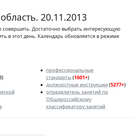
область. 20.11.2013
мо совершить. Достаточно выбрать интересующую
ить в этот день. Календарь обновляется в режиме
профессиональные
3)
стандарты
(
1601+
)
ь
должностные инструкции
(
5277+
)
ческой
определитель занятий по
Общероссийскому
а
классификатору занятий