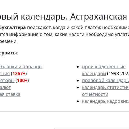
вый календарь. Астраханская 
бухгалтера
подскажет, когда и какой платеж необходи
вится информация о том, какие налоги необходимо уплат
ремени.
ервисы
:
 бланки и образцы
производственные
ения
(
1267+
)
календари
(1998-202
ляторы
(
100+
)
правовой календар
валют
календарь статисти
ая ставка
отчетности
календарь кадровик