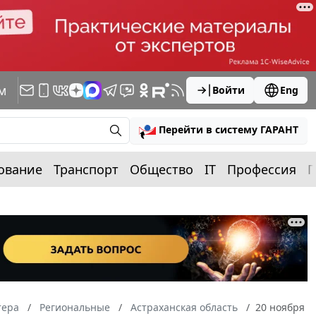
м
Войти
Eng
Перейти в систему ГАРАНТ
ование
Транспорт
Общество
IT
Профессия
П
тера
Региональные
Астраханская область
20 ноября