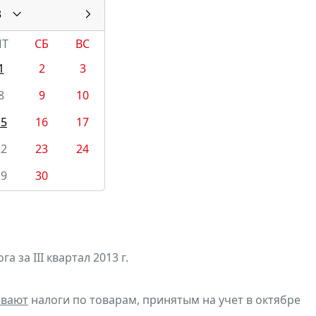
3
ПТ
СБ
ВС
1
2
3
8
9
10
15
16
17
22
23
24
29
30
а за III квартал 2013 г.
ивают
налоги по товарам, принятым на учет в октябре