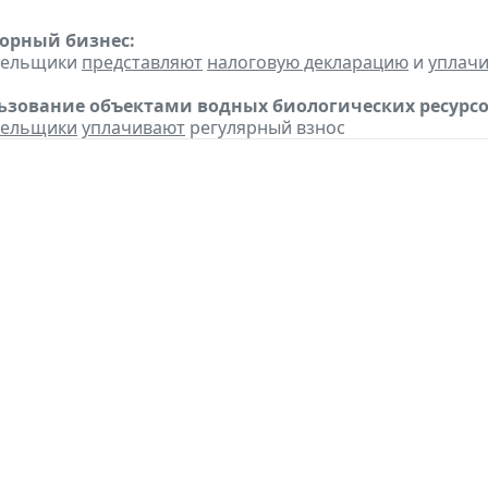
горный бизнес:
ательщики
представляют
налоговую декларацию
и
уплач
льзование объектами водных биологических ресурсо
тельщики
уплачивают
регулярный взнос