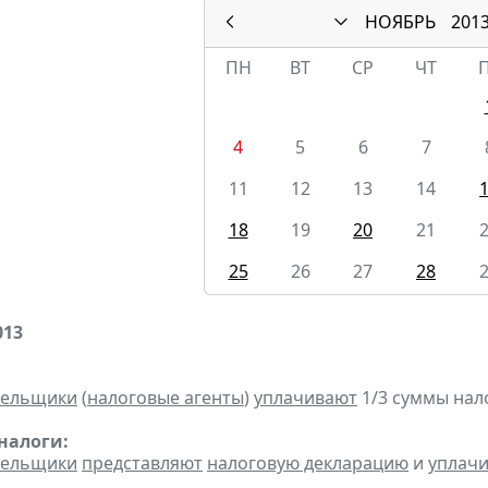
НОЯБРЬ
201
ПН
ВТ
СР
ЧТ
4
5
6
7
11
12
13
14
18
19
20
21
25
26
27
28
013
тельщики
(
налоговые агенты
)
уплачивают
1/3 суммы налог
налоги:
тельщики
представляют
налоговую декларацию
и
уплач