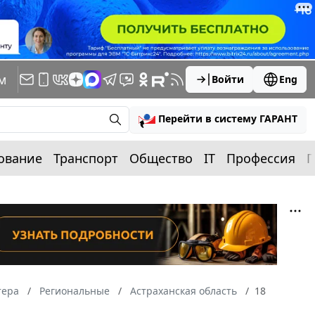
м
Войти
Eng
Перейти в систему ГАРАНТ
ование
Транспорт
Общество
IT
Профессия
П
тера
Региональные
Астраханская область
18