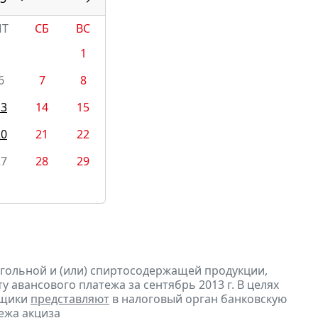
ПТ
СБ
ВС
1
6
7
8
13
14
15
20
21
22
27
28
29
огольной и (или) спиртосодержащей продукции,
 авансового платежа за сентябрь 2013 г. В целях
ьщики
представляют
в налоговый орган банковскую
ежа акциза