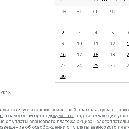
ПН
ВТ
СР
ЧТ
2
3
4
5
9
10
11
12
16
17
18
19
23
24
25
26
30
 2013
тельщики
, уплатившие авансовый платеж акциза по алк
ют
в налоговый орган
документы
, подтверждающие уплату
я от уплаты авансового платежа акциза налогоплател
извещение
об освобождении от уплаты авансового плат